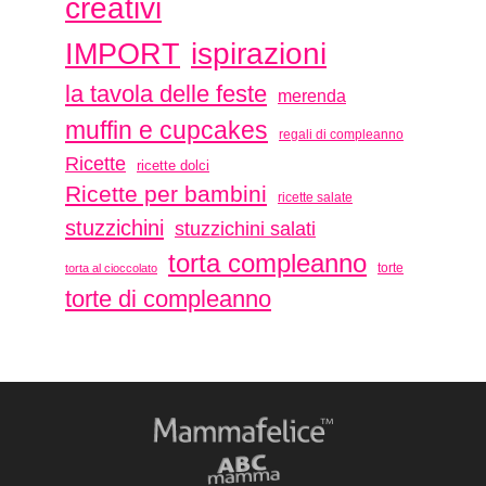
creativi
ispirazioni
IMPORT
la tavola delle feste
merenda
muffin e cupcakes
regali di compleanno
Ricette
ricette dolci
Ricette per bambini
ricette salate
stuzzichini
stuzzichini salati
torta compleanno
torte
torta al cioccolato
torte di compleanno