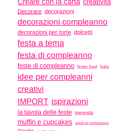
Creare con la carta
creatività
Decorare
decorazioni
decorazioni compleanno
decorazioni per torte
dolcetti
festa a tema
festa di compleanno
feste di compleanno
finger food
frutta
idee per compleanni
creativi
ispirazioni
IMPORT
la tavola delle feste
merenda
muffin e cupcakes
regali di compleanno
Ricette