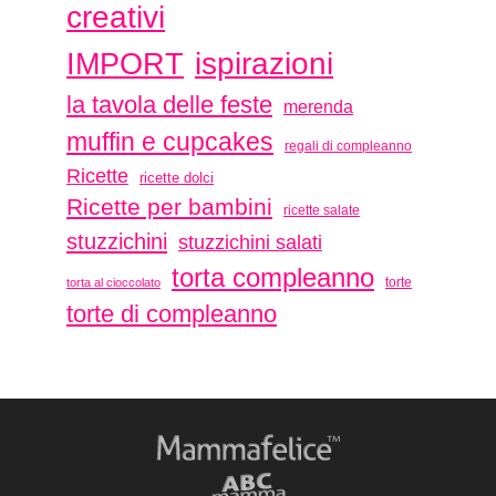
creativi
ispirazioni
IMPORT
la tavola delle feste
merenda
muffin e cupcakes
regali di compleanno
Ricette
ricette dolci
Ricette per bambini
ricette salate
stuzzichini
stuzzichini salati
torta compleanno
torte
torta al cioccolato
torte di compleanno