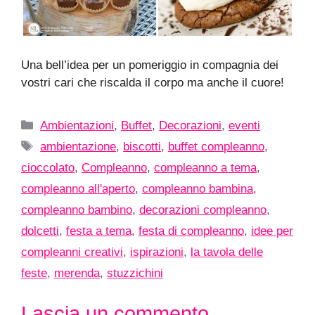
Una bell’idea per un pomeriggio in compagnia dei
vostri cari che riscalda il corpo ma anche il cuore!
Categorie
Ambientazioni
,
Buffet
,
Decorazioni
,
eventi
Tag
ambientazione
,
biscotti
,
buffet compleanno
,
cioccolato
,
Compleanno
,
compleanno a tema
,
compleanno all'aperto
,
compleanno bambina
,
compleanno bambino
,
decorazioni compleanno
,
dolcetti
,
festa a tema
,
festa di compleanno
,
idee per
compleanni creativi
,
ispirazioni
,
la tavola delle
feste
,
merenda
,
stuzzichini
Lascia un commento