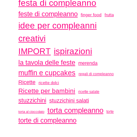
festa di compleanno
feste di compleanno
finger food
frutta
idee per compleanni
creativi
ispirazioni
IMPORT
la tavola delle feste
merenda
muffin e cupcakes
regali di compleanno
Ricette
ricette dolci
Ricette per bambini
ricette salate
stuzzichini
stuzzichini salati
torta compleanno
torte
torta al cioccolato
torte di compleanno