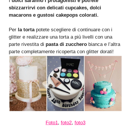
I
dolci saranno i protagonisti e potrete
sbizzarrirvi con delicati cupcakes, dolci
macarons e gustosi cakepops colorati.
Per
la torta
potete scegliere di continuare con i
glitter e realizzare una torta a più livelli con una
parte rivestita di
pasta di zucchero
bianca e l’altra
parte completamente ricoperta con glitter dorati!
Foto1
,
foto2
,
foto3