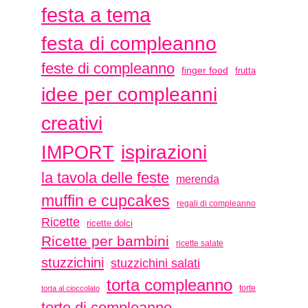
festa a tema
festa di compleanno
feste di compleanno
finger food
frutta
idee per compleanni
creativi
ispirazioni
IMPORT
la tavola delle feste
merenda
muffin e cupcakes
regali di compleanno
Ricette
ricette dolci
Ricette per bambini
ricette salate
stuzzichini
stuzzichini salati
torta compleanno
torte
torta al cioccolato
torte di compleanno