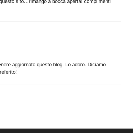
u questo sito…rimango a bocca aperta! complimenti
enere aggiornato questo blog. Lo adoro. Diciamo
eferito!