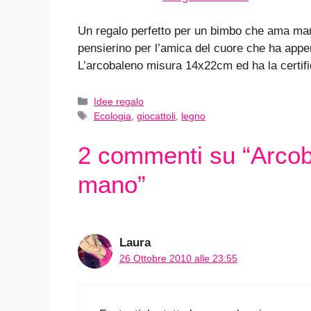
Un regalo perfetto per un bimbo che ama man
pensierino per l’amica del cuore che ha appena
L’arcobaleno misura 14x22cm ed ha la certific
Categorie
Idee regalo
Tag
Ecologia
,
giocattoli
,
legno
2 commenti su “Arcoba
mano”
Laura
26 Ottobre 2010 alle 23:55