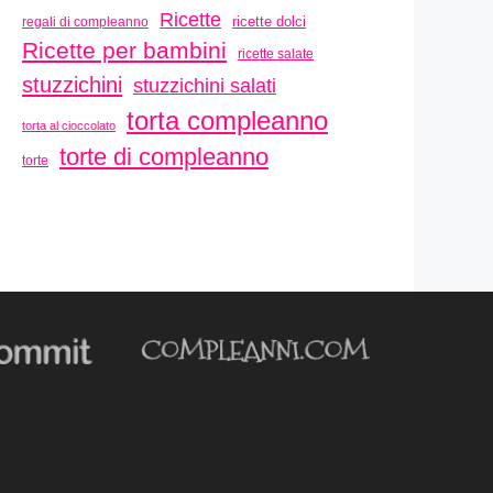
Ricette
ricette dolci
regali di compleanno
Ricette per bambini
ricette salate
stuzzichini
stuzzichini salati
torta compleanno
torta al cioccolato
torte di compleanno
torte