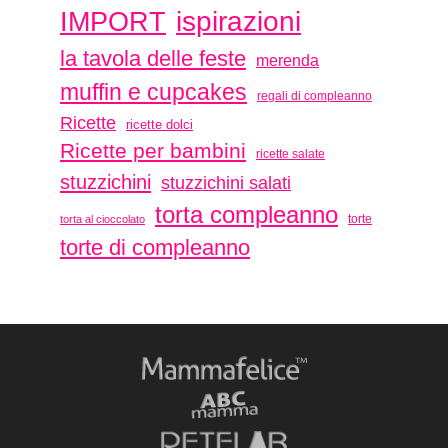
ispirazioni
IMPORT
la tavola delle feste
merenda
muffin e cupcakes
regali di compleanno
Ricette
ricette dolci
Ricette per bambini
ricette salate
stuzzichini
stuzzichini salati
torta compleanno
torte
torta al cioccolato
torte di compleanno