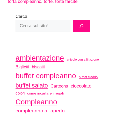
torta compleanno
,
torte
,
torte farcite
Cerca
ambientazione
articolo con affiliazione
biscotti
Biglietti
buffet compleanno
buffet freddo
buffet salato
Cartoons
cioccolato
colori
come incartare i regali
Compleanno
compleanno all'aperto