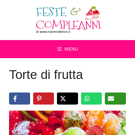
Vai
al
contenuto
MENU
Torte di frutta