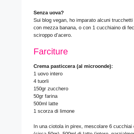
Senza uova?
Sui blog vegan, ho imparato alcuni trucchetti 
con mezza banana, o con 1 cucchiaino di feco
sciroppo d’acero.
Farciture
Crema pasticcera (al microonde):
1 uovo intero
4 tuorli
150gr zucchero
50gr farina
500ml latte
1 scorza di limone
In una ciotola in pirex, mescolare 6 cucchiai d
(circa 50gr), 500ml di latte (intero, parzial