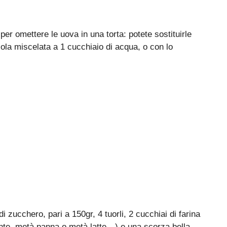
per omettere le uova in una torta: potete sostituirle
la miscelata a 1 cucchiaio di acqua, o con lo
i zucchero, pari a 150gr, 4 tuorli, 2 cucchiai di farina
mente, metà panna o metà latte…) e una scorza bella