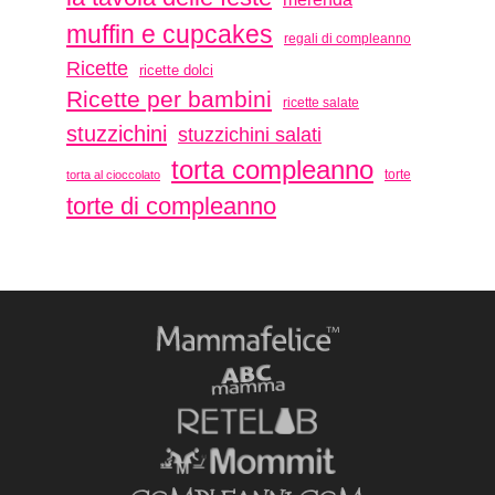
muffin e cupcakes
regali di compleanno
Ricette
ricette dolci
Ricette per bambini
ricette salate
stuzzichini
stuzzichini salati
torta compleanno
torte
torta al cioccolato
torte di compleanno