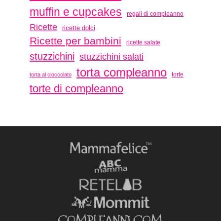
muffin e cupcakes
regali di compleanno
Ricette
ricette dolci
Ricette per bambini
ricette salate
stuzzichini
stuzzichini salati
torta compleanno
torte
torta al cioccolato
torte di compleanno