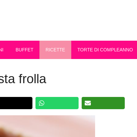
NI
BUFFET
RICETTE
TORTE DI COMPLEANNO
ta frolla