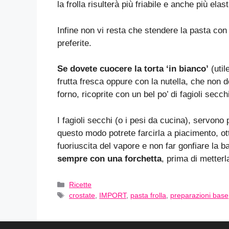
la frolla risulterà più friabile e anche più elast
Infine non vi resta che stendere la pasta con 
preferite.
Se dovete cuocere la torta ‘in bianco’
(util
frutta fresca oppure con la nutella, che non 
forno, ricoprite con un bel po’ di fagioli secch
I fagioli secchi (o i pesi da cucina), servono p
questo modo potrete farcirla a piacimento, ott
fuoriuscita del vapore e non far gonfiare la 
sempre con una forchetta
, prima di metterl
Categorie
Ricette
Tag
crostate
,
IMPORT
,
pasta frolla
,
preparazioni base