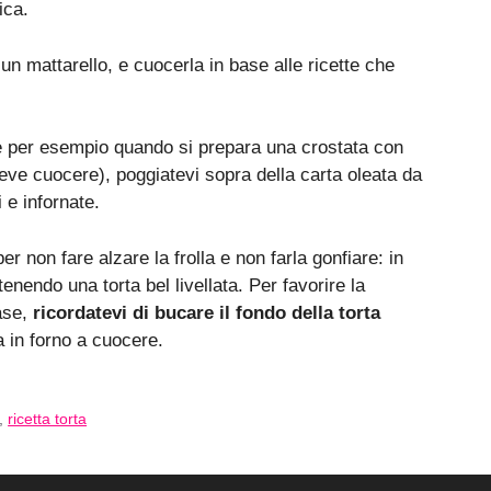
ica.
un mattarello, e cuocerla in base alle ricette che
e per esempio quando si prepara una crostata con
deve cuocere), poggiatevi sopra della carta oleata da
i e infornate.
er non fare alzare la frolla e non farla gonfiare: in
enendo una torta bel livellata. Per favorire la
base,
ricordatevi di bucare il fondo della torta
a in forno a cuocere.
,
ricetta torta