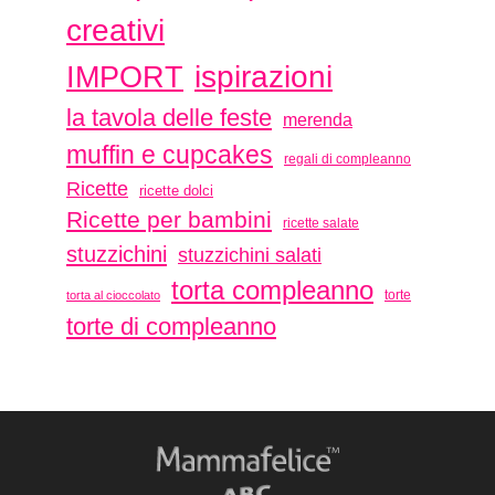
creativi
ispirazioni
IMPORT
la tavola delle feste
merenda
muffin e cupcakes
regali di compleanno
Ricette
ricette dolci
Ricette per bambini
ricette salate
stuzzichini
stuzzichini salati
torta compleanno
torte
torta al cioccolato
torte di compleanno