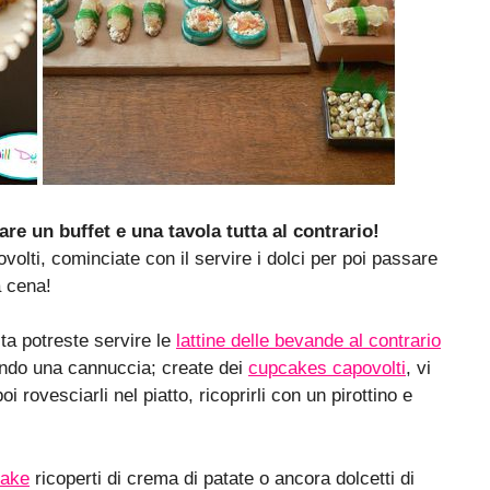
are un buffet e una tavola tutta al contrario!
ovolti, cominciate con il servire i dolci per poi passare
a cena!
sta potreste servire le
lattine delle bevande al contrario
ilando una cannuccia; create dei
cupcakes capovolti
, vi
i rovesciarli nel piatto, ricoprirli con un pirottino e
cake
ricoperti di crema di patate o ancora dolcetti di