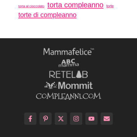
torta compleanno
torte
torta al cioccolato
torte di compleanno