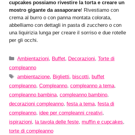
cupcakes possiamo rivestire la torta e creare un
mostro gigante da assaporare
! Rivestiamo con
crema al burro o con panna montata colorata,
abbelliamo con dettagli in pasta di zucchero o con
una liquirizia lunga per creare il sorriso e due rotelle
per gli occhi.
Categorie
Ambientazioni
,
Buffet
,
Decorazioni
,
Torte di
compleanno
Tag
ambientazione
,
Biglietti
,
biscotti
,
buffet
compleanno
,
Compleanno
,
compleanno a tema
,
compleanno bambina
,
compleanno bambino
,
decorazioni compleanno
,
festa a tema
,
festa di
compleanno
,
idee per compleanni creativi
,
ispirazioni
,
la tavola delle feste
,
muffin e cupcakes
,
torte di compleanno