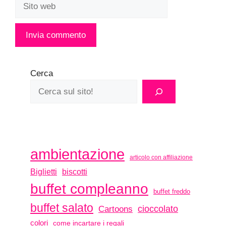
Sito
web
Cerca
ambientazione
articolo con affiliazione
biscotti
Biglietti
buffet compleanno
buffet freddo
buffet salato
Cartoons
cioccolato
colori
come incartare i regali