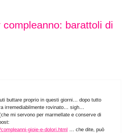
compleanno: barattoli di
vuti buttare proprio in questi giorni… dopo tutto
 era irremediabilmente rovinato… sigh…
ro (che mi servono per marmellate e conserve di
post:
compleanni-gioie-e-dolori.html
… che dite, può