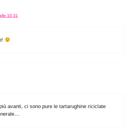
lle 10:31
e!
ù avanti, ci sono pure le tartarughine riciclate
enerale…