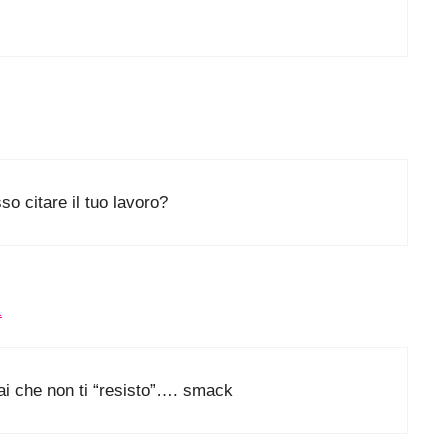
so citare il tuo lavoro?
1
ai che non ti “resisto”…. smack