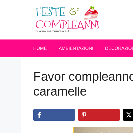
Vai
al
contenuto
HOME
AMBIENTAZIONI
DECORAZIO
Favor compleanno:
caramelle