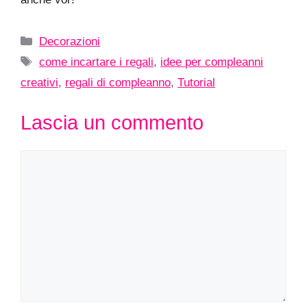
Categorie
Decorazioni
Tag
come incartare i regali
,
idee per compleanni
creativi
,
regali di compleanno
,
Tutorial
Lascia un commento
Commento