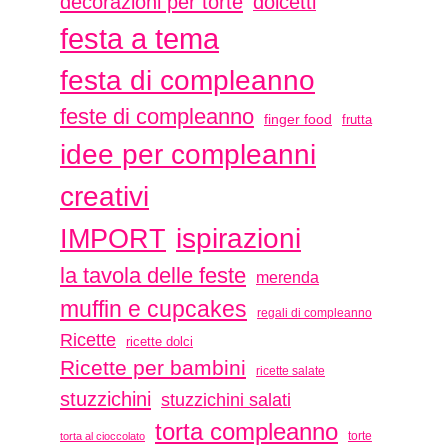
decorazioni per torte
dolcetti
festa a tema
festa di compleanno
feste di compleanno
finger food
frutta
idee per compleanni
creativi
ispirazioni
IMPORT
la tavola delle feste
merenda
muffin e cupcakes
regali di compleanno
Ricette
ricette dolci
Ricette per bambini
ricette salate
stuzzichini
stuzzichini salati
torta compleanno
torte
torta al cioccolato