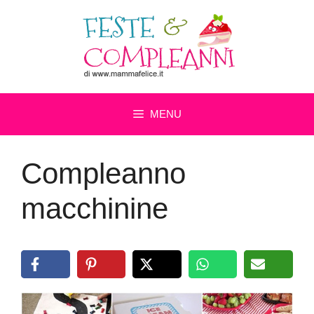
Vai
al
contenuto
MENU
Compleanno
macchinine