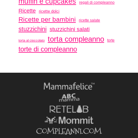
muffin e cupcakes
regali di compleanno
Ricette
ricette dolci
Ricette per bambini
ricette salate
stuzzichini
stuzzichini salati
torta compleanno
torte
torta al cioccolato
torte di compleanno