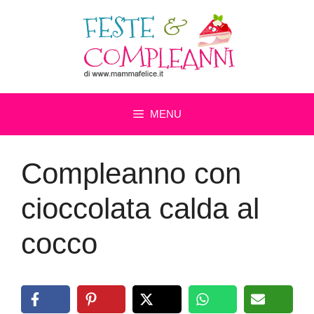
Vai
al
contenuto
MENU
Compleanno con
cioccolata calda al
cocco