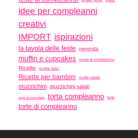
finger food
frutta
idee per compleanni
creativi
ispirazioni
IMPORT
la tavola delle feste
merenda
muffin e cupcakes
regali di compleanno
Ricette
ricette dolci
Ricette per bambini
ricette salate
stuzzichini
stuzzichini salati
torta compleanno
torte
torta al cioccolato
torte di compleanno