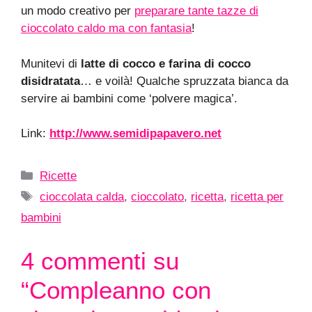
un modo creativo per
preparare tante tazze di
cioccolato caldo ma con fantasia
!
Munitevi di
latte di cocco e farina di cocco
disidratata
… e voilà! Qualche spruzzata bianca da
servire ai bambini come ‘polvere magica’.
Link:
http://www.semidipapavero.net
Categorie
Ricette
Tag
cioccolata calda
,
cioccolato
,
ricetta
,
ricetta per
bambini
4 commenti su
“Compleanno con