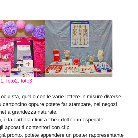
o1
,
foto2
,
foto3
culista, quello con le varie lettere in misure diverse.
 cartoncino oppure potete far stampare, nei negozi
rnet a grandezza naturale.
è la cartella clinica che i dottori in ospedale
 appostiti contenitori con clip.
già pronto, potete appendere un poster rappresentante