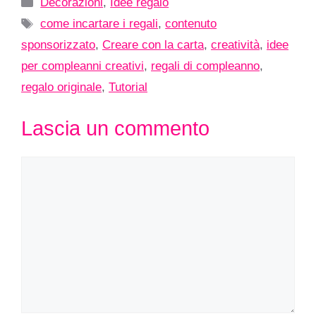
Categorie
Decorazioni
,
Idee regalo
Tag
come incartare i regali
,
contenuto
sponsorizzato
,
Creare con la carta
,
creatività
,
idee
per compleanni creativi
,
regali di compleanno
,
regalo originale
,
Tutorial
Lascia un commento
Commento