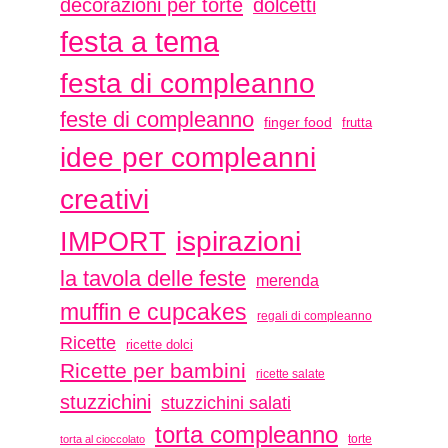
decorazioni per torte
dolcetti
festa a tema
festa di compleanno
feste di compleanno
finger food
frutta
idee per compleanni
creativi
ispirazioni
IMPORT
la tavola delle feste
merenda
muffin e cupcakes
regali di compleanno
Ricette
ricette dolci
Ricette per bambini
ricette salate
stuzzichini
stuzzichini salati
torta compleanno
torte
torta al cioccolato