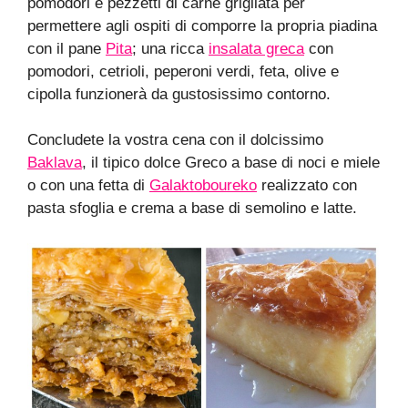
pomodori e pezzetti di carne grigliata per
permettere agli ospiti di comporre la propria piadina
con il pane
Pita
; una ricca
insalata greca
con
pomodori, cetrioli, peperoni verdi, feta, olive e
cipolla funzionerà da gustosissimo contorno.
Concludete la vostra cena con il dolcissimo
Baklava
, il tipico dolce Greco a base di noci e miele
o con una fetta di
Galaktoboureko
realizzato con
pasta sfoglia e crema a base di semolino e latte.