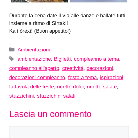
Durante la cena date il via alle danze e ballate tutti
insieme a ritmo di Sirtaki!
Kalì òrexi! (Buon appetito!)
Categorie
Ambientazioni
Tag
ambientazione
,
Biglietti
,
compleanno a tema
,
compleanno all'aperto
,
creatività
,
decorazioni
,
decorazioni compleanno
,
festa a tema
,
ispirazioni
,
la tavola delle feste
,
ricette dolci
,
ricette salate
,
stuzzichini
,
stuzzichini salati
Lascia un commento
Commento