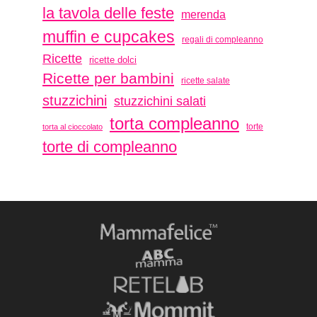
la tavola delle feste
merenda
muffin e cupcakes
regali di compleanno
Ricette
ricette dolci
Ricette per bambini
ricette salate
stuzzichini
stuzzichini salati
torta compleanno
torte
torta al cioccolato
torte di compleanno