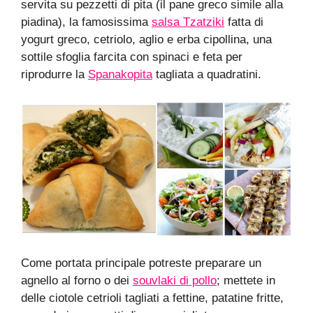
servita su pezzetti di pita (il pane greco simile alla
piadina), la famosissima
salsa Tzatziki
fatta di
yogurt greco, cetriolo, aglio e erba cipollina, una
sottile sfoglia farcita con spinaci e feta per
riprodurre la
Spanakopita
tagliata a quadratini.
Come portata principale potreste preparare un
agnello al forno o dei
souvlaki di pollo
; mettete in
delle ciotole cetrioli tagliati a fettine, patatine fritte,