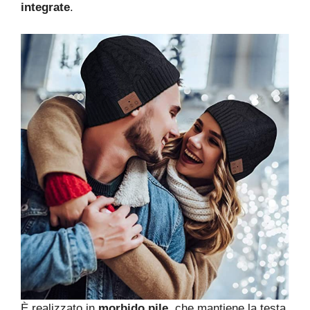
integrate
.
È realizzato in
morbido pile
, che mantiene la testa