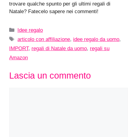
trovare qualche spunto per gli ultimi regali di
Natale? Fatecelo sapere nei commenti!
Categorie
Idee regalo
Tag
articolo con affiliazione
,
idee regalo da uomo
,
IMPORT
,
regali di Natale da uomo
,
regali su
Amazon
Lascia un commento
Commento