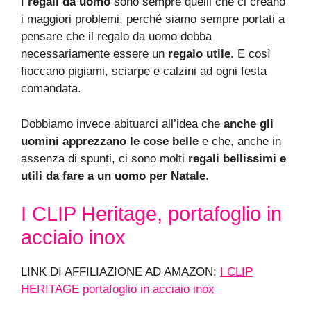
I
regali da uomo
sono sempre quelli che ci creano
i maggiori problemi, perché siamo sempre portati a
pensare che il regalo da uomo debba
necessariamente essere un
regalo utile
. E così
fioccano pigiami, sciarpe e calzini ad ogni festa
comandata.
Dobbiamo invece abituarci all’idea che
anche gli
uomini apprezzano le cose belle
e che, anche in
assenza di spunti, ci sono molti
regali bellissimi e
utili da fare a un uomo per Natale
.
I CLIP Heritage, portafoglio in
acciaio inox
LINK DI AFFILIAZIONE AD AMAZON:
I CLIP
HERITAGE portafoglio in acciaio inox