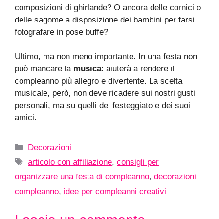
composizioni di ghirlande? O ancora delle cornici o
delle sagome a disposizione dei bambini per farsi
fotografare in pose buffe?
Ultimo, ma non meno importante. In una festa non
può mancare la
musica
: aiuterà a rendere il
compleanno più allegro e divertente. La scelta
musicale, però, non deve ricadere sui nostri gusti
personali, ma su quelli del festeggiato e dei suoi
amici.
Categorie
Decorazioni
Tag
articolo con affiliazione
,
consigli per
organizzare una festa di compleanno
,
decorazioni
compleanno
,
idee per compleanni creativi