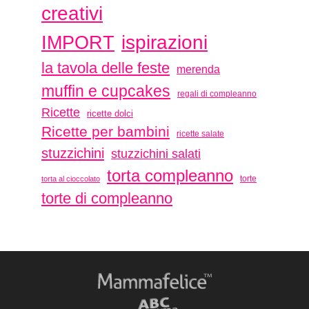
creativi
ispirazioni
IMPORT
la tavola delle feste
merenda
muffin e cupcakes
regali di compleanno
Ricette
ricette dolci
Ricette per bambini
ricette salate
stuzzichini
stuzzichini salati
torta compleanno
torte
torta al cioccolato
torte di compleanno