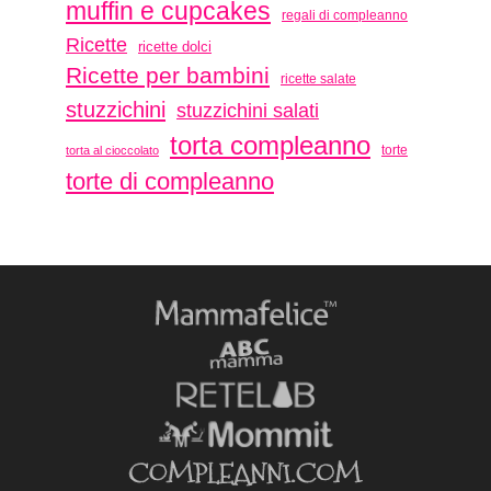
muffin e cupcakes
regali di compleanno
Ricette
ricette dolci
Ricette per bambini
ricette salate
stuzzichini
stuzzichini salati
torta compleanno
torte
torta al cioccolato
torte di compleanno