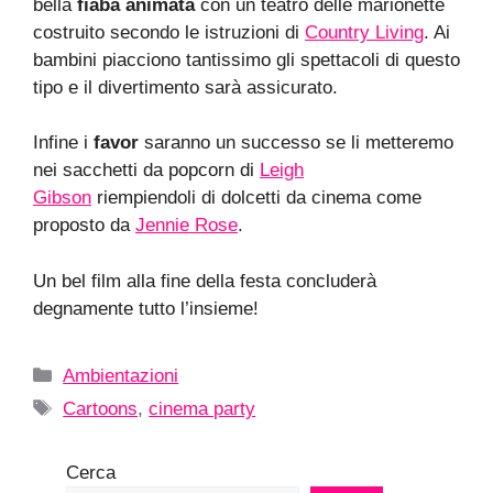
bella
fiaba animata
con un teatro delle marionette
costruito secondo le istruzioni di
Country Living
. Ai
bambini piacciono tantissimo gli spettacoli di questo
tipo e il divertimento sarà assicurato.
Infine i
favor
saranno un successo se li metteremo
nei sacchetti da popcorn di
Leigh
Gibson
riempiendoli di dolcetti da cinema come
proposto da
Jennie Rose
.
Un bel film alla fine della festa concluderà
degnamente tutto l’insieme!
Categorie
Ambientazioni
Tag
Cartoons
,
cinema party
Cerca