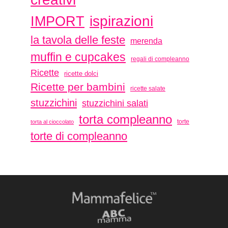
ispirazioni
IMPORT
la tavola delle feste
merenda
muffin e cupcakes
regali di compleanno
Ricette
ricette dolci
Ricette per bambini
ricette salate
stuzzichini
stuzzichini salati
torta compleanno
torte
torta al cioccolato
torte di compleanno