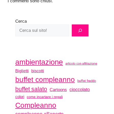
I commenti sono chiusi.
Cerca
ambientazione
articolo con affiliazione
biscotti
Biglietti
buffet compleanno
buffet freddo
buffet salato
Cartoons
cioccolato
colori
come incartare i regali
Compleanno
compleanno all'aperto