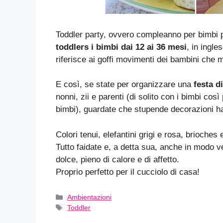
Toddler party, ovvero compleanno per bimbi p
toddlers i bimbi dai 12 ai 36 mesi
, in ingle
riferisce ai goffi movimenti dei bambini che 
E così, se state per organizzare una
festa d
nonni, zii e parenti (di solito con i bimbi così 
bimbi), guardate che stupende decorazioni ha
Colori tenui, elefantini grigi e rosa, brioche
Tutto faidate e, a detta sua, anche in modo v
dolce, pieno di calore e di affetto.
Proprio perfetto per il cucciolo di casa!
Categorie
Ambientazioni
Tag
Toddler