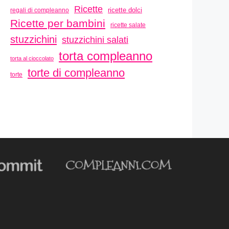
Ricette
ricette dolci
regali di compleanno
Ricette per bambini
ricette salate
stuzzichini
stuzzichini salati
torta compleanno
torta al cioccolato
torte di compleanno
torte