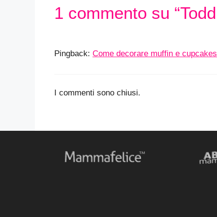
1 commento su “Toddl
Pingback:
Come decorare muffin e cupcakes 
I commenti sono chiusi.