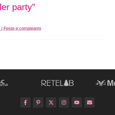
er party”
| Feste e compleanni