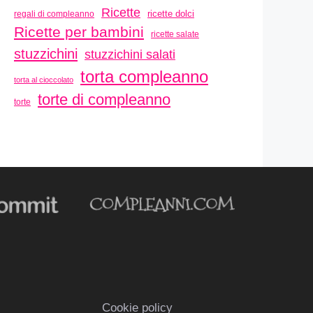
Ricette
ricette dolci
regali di compleanno
Ricette per bambini
ricette salate
stuzzichini
stuzzichini salati
torta compleanno
torta al cioccolato
torte di compleanno
torte
Cookie policy