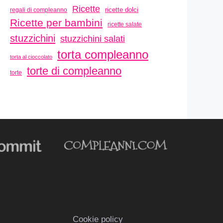
Ricette
ricette dolci
regali di compleanno
Ricette per bambini
ricette salate
stuzzichini
stuzzichini salati
torta compleanno
torta al cioccolato
torte di compleanno
torte
Cookie policy