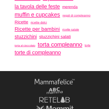
la tavola delle feste
merenda
muffin e cupcakes
regali di compleanno
Ricette
ricette dolci
Ricette per bambini
ricette salate
stuzzichini
stuzzichini salati
torta compleanno
torte
torta al cioccolato
torte di compleanno