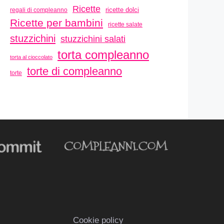
Ricette
ricette dolci
regali di compleanno
Ricette per bambini
ricette salate
stuzzichini
stuzzichini salati
torta compleanno
torta al cioccolato
torte di compleanno
torte
Cookie policy