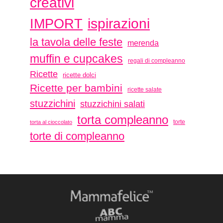
creativi
ispirazioni
IMPORT
la tavola delle feste
merenda
muffin e cupcakes
regali di compleanno
Ricette
ricette dolci
Ricette per bambini
ricette salate
stuzzichini
stuzzichini salati
torta compleanno
torte
torta al cioccolato
torte di compleanno