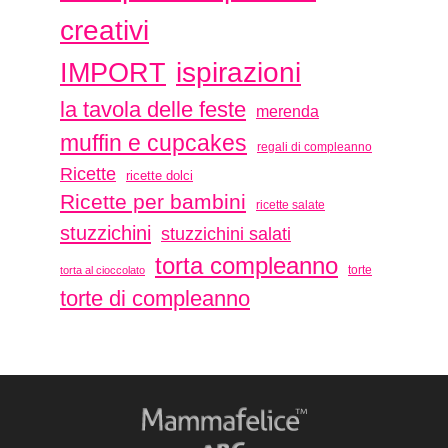
creativi
ispirazioni
IMPORT
la tavola delle feste
merenda
muffin e cupcakes
regali di compleanno
Ricette
ricette dolci
Ricette per bambini
ricette salate
stuzzichini
stuzzichini salati
torta compleanno
torte
torta al cioccolato
torte di compleanno