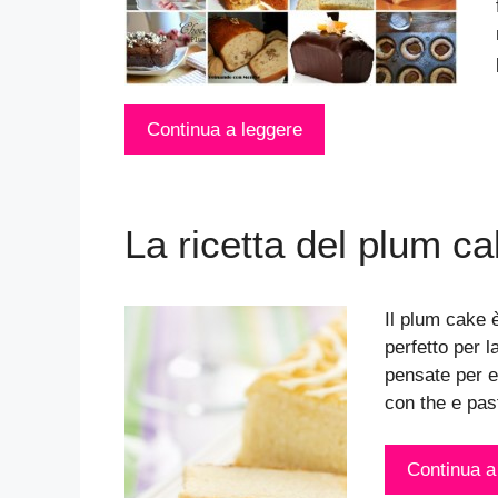
Continua a leggere
La ricetta del plum c
Il plum cake è
perfetto per l
pensate per e
con the e past
Continua a