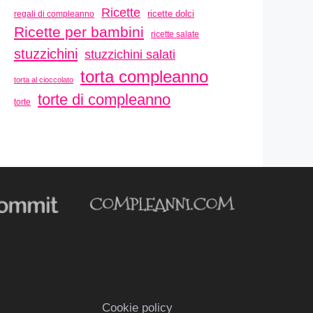
Ricette
ricette dolci
regali di compleanno
Ricette per bambini
ricette salate
stuzzichini
stuzzichini salati
torta compleanno
torta al cioccolato
torte di compleanno
torte
Cookie policy