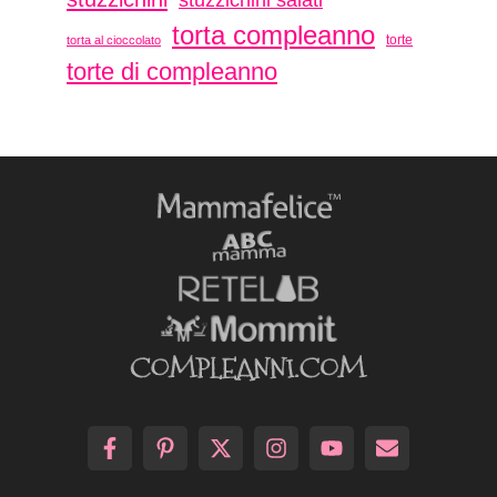
stuzzichini salati
torta compleanno
torte
torta al cioccolato
torte di compleanno