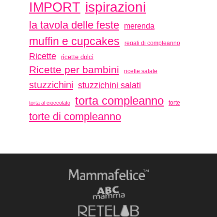
ispirazioni
IMPORT
la tavola delle feste
merenda
muffin e cupcakes
regali di compleanno
Ricette
ricette dolci
Ricette per bambini
ricette salate
stuzzichini
stuzzichini salati
torta compleanno
torte
torta al cioccolato
torte di compleanno