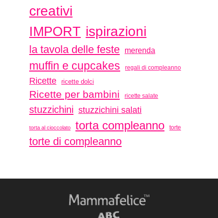
creativi
ispirazioni
IMPORT
la tavola delle feste
merenda
muffin e cupcakes
regali di compleanno
Ricette
ricette dolci
Ricette per bambini
ricette salate
stuzzichini
stuzzichini salati
torta compleanno
torte
torta al cioccolato
torte di compleanno