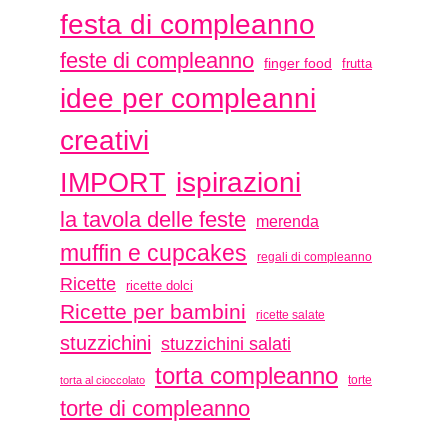
festa di compleanno
feste di compleanno
finger food
frutta
idee per compleanni
creativi
ispirazioni
IMPORT
la tavola delle feste
merenda
muffin e cupcakes
regali di compleanno
Ricette
ricette dolci
Ricette per bambini
ricette salate
stuzzichini
stuzzichini salati
torta compleanno
torte
torta al cioccolato
torte di compleanno