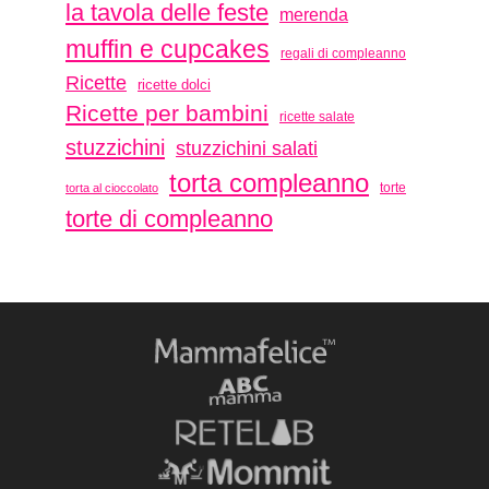
la tavola delle feste
merenda
muffin e cupcakes
regali di compleanno
Ricette
ricette dolci
Ricette per bambini
ricette salate
stuzzichini
stuzzichini salati
torta compleanno
torte
torta al cioccolato
torte di compleanno