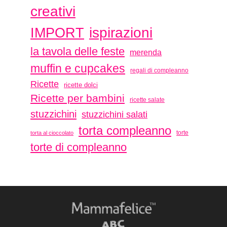
creativi
ispirazioni
IMPORT
la tavola delle feste
merenda
muffin e cupcakes
regali di compleanno
Ricette
ricette dolci
Ricette per bambini
ricette salate
stuzzichini
stuzzichini salati
torta compleanno
torte
torta al cioccolato
torte di compleanno