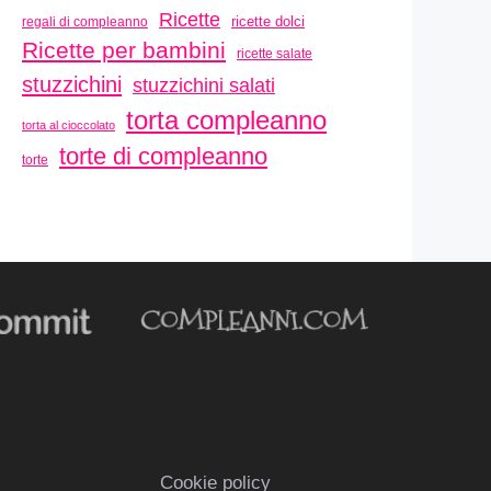
Ricette
ricette dolci
regali di compleanno
Ricette per bambini
ricette salate
stuzzichini
stuzzichini salati
torta compleanno
torta al cioccolato
torte di compleanno
torte
Cookie policy