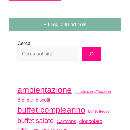
+ Leggi altri articoli!
Cerca
ambientazione
articolo con affiliazione
biscotti
Biglietti
buffet compleanno
buffet freddo
buffet salato
Cartoons
cioccolato
colori
come incartare i regali