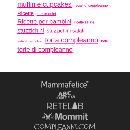
muffin e cupcakes
regali di compleanno
Ricette
ricette dolci
Ricette per bambini
ricette salate
stuzzichini
stuzzichini salati
torta compleanno
torte
torta al cioccolato
torte di compleanno