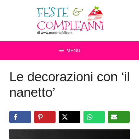
Vai
al
contenuto
MENU
Le decorazioni con ‘il
nanetto’