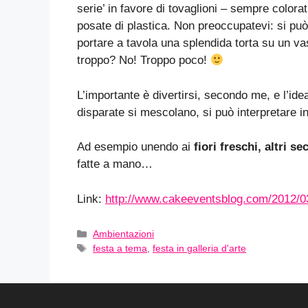
serie’ in favore di tovaglioni – sempre color
posate di plastica. Non preoccupatevi: si pu
portare a tavola una splendida torta su un v
troppo? No! Troppo poco!
L’importante è divertirsi, secondo me, e l’idea 
disparate si mescolano, si può interpretare i
Ad esempio unendo ai
fiori freschi, altri se
fatte a mano…
Link:
http://www.cakeeventsblog.com/2012/03/
Categorie
Ambientazioni
Tag
festa a tema
,
festa in galleria d'arte