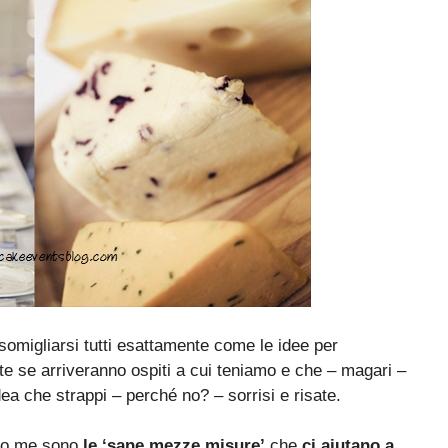
somigliarsi tutti esattamente come le idee per
te se arriveranno ospiti a cui teniamo e che – magari –
a che strappi – perché no? – sorrisi e risate.
do me sono
le ‘sane mezze misure’
che
ci aiutano a