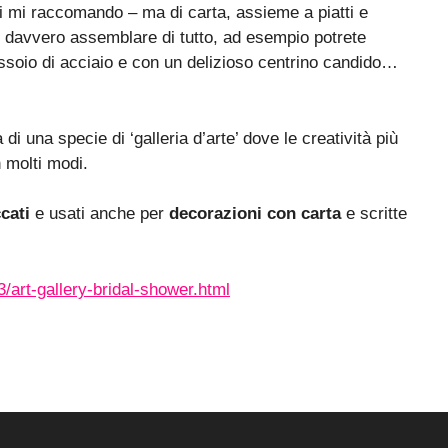
ati mi raccomando – ma di carta, assieme a piatti e
ò davvero assemblare di tutto, ad esempio potrete
assoio di acciaio e con un delizioso centrino candido…
di una specie di ‘galleria d’arte’ dove le creatività più
n molti modi.
ccati
e usati anche per
decorazioni con carta
e scritte
art-gallery-bridal-shower.html