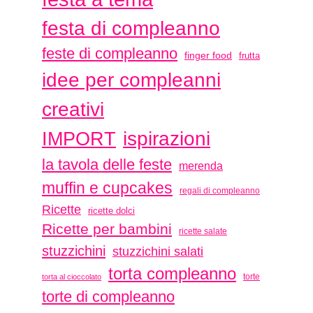
festa di compleanno
feste di compleanno
finger food
frutta
idee per compleanni
creativi
ispirazioni
IMPORT
la tavola delle feste
merenda
muffin e cupcakes
regali di compleanno
Ricette
ricette dolci
Ricette per bambini
ricette salate
stuzzichini
stuzzichini salati
torta compleanno
torte
torta al cioccolato
torte di compleanno