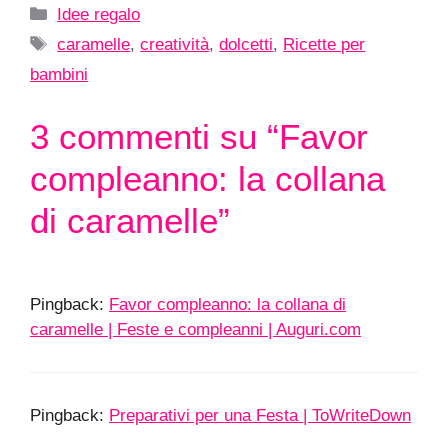
Categorie
Idee regalo
Tag
caramelle
,
creatività
,
dolcetti
,
Ricette per
bambini
3 commenti su “Favor
compleanno: la collana
di caramelle”
Pingback:
Favor compleanno: la collana di
caramelle | Feste e compleanni | Auguri.com
Pingback:
Preparativi per una Festa | ToWriteDown